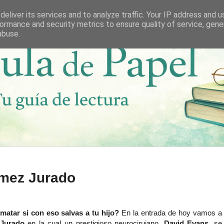
eliver its services and to analyze traffic. Your IP address and 
ormance and security metrics to ensure quality of service, gen
abuse.
ómez Jurado
matar si con eso salvas a tu hijo?
En la entrada de hoy vamos a
Jurado
en la cual un prestigioso neurocirujano,
David Evans
, se