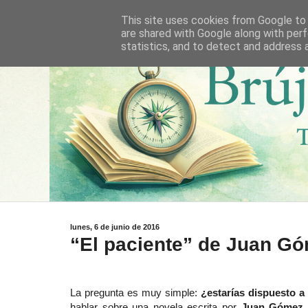
This site uses cookies from Google to d
are shared with Google along with perf
statistics, and to detect and address 
lunes, 6 de junio de 2016
“El paciente” de Juan G
La pregunta es muy simple:
¿estarías dispuesto a 
hablar sobre una novela escrita por
Juan Gómez 